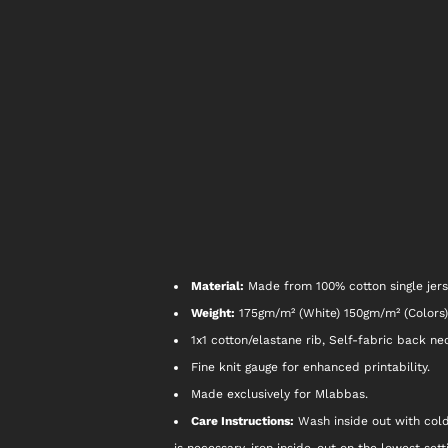
Material:
Made from 100% cotton single jer
Weight:
175gm/m² (White) 150gm/m² (Colors)
1x1 cotton/elastane rib, Self-fabric back ne
Fine knit gauge for enhanced printability.
Made exclusively for Mlabbas.
Care Instructions:
Wash inside out with cold w
is necessary, iron inside-out on the lowest set