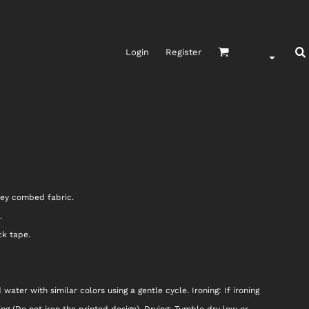
Login
Register
sey combed fabric.
.
ck tape.
ater with similar colors using a gentle cycle. Ironing: If ironing
ting (Do not iron the printed design). Drying: Tumble dry low or