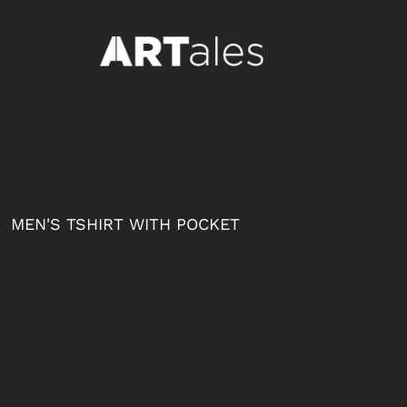
{CC} - {CN}
LOGIN
REGISTER
CART: 0 ITEM
CURRENCY:
MEN'S TSHIRT WITH POCKET