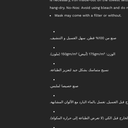
hang-dry. No-Nos: Avoid using bleach and do n
Mask may come with a filter or without.
صنع من 100% قطن, سهل الغسيل و التنشيف.
الوزن: 175gm/m² (أبيض) 150gm/m² (ملون).
نسيج متماسك بشكل جيد لتعزيز الطباعة.
صنع خصيصا لملبس.
ج قبل الغسيل, تغسل بالماء البارد مع الألوان المشابهة
 الخارج قبل الكي (لا تعرض الطباعة إلى حرارة المكواة