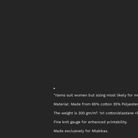
"Items suit women but sizing most likely for me
Material: Made from 65% cotton 35% Polyester
The weight is 300 gm/m². 1x1 cotton/elastane ri
Fine knit gauge for enhanced printability.
Made exclusively for Mlabbas.