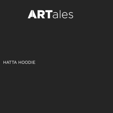
{CC} - {CN}
LOGIN
REGISTER
CART: 0 ITEM
CURRENCY:
HATTA HOODIE