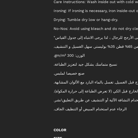
Care Instructions: Wash inside out with cold wa
Ironing: If ironing is necessary, iron inside-out
Drying: Tumble dry low or hang-dry.
No-Nos: Avoid using bleach and do not dry cle
"الأرجح للرجال ، لذا يرجى الانتباه إلى جدول القياس
سهل الغسيل و التنشيف
الوزن: 300 gm/m².
نسيج متماسك بشكل جيد لتعزيز الطباعة.
صنع خصيصا لملبس.
ج قبل الغسيل, تغسل بالماء البارد مع الألوان المشابهة
 الخارج قبل الكي (لا تعرض الطباعة إلى حرارة المكواة
خدام النشافة الآلية أو التنشيف عن طريق التعليق\نشر
الرجاء عدم استخدام المبيض أو التنظيف الجاف.
COLOR