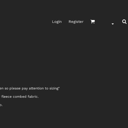
Login
Register
n so please pay attention to sizing"
 fleece combed fabric.
b.