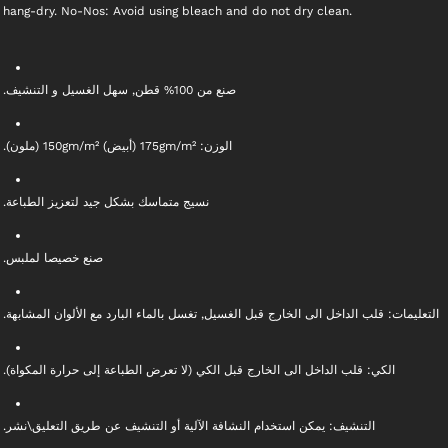
hang-dry. No-Nos: Avoid using bleach and do not dry clean.
صنع من 100% قطن, سهل الغسيل و التنشيف.
الوزن: 175gm/m² (أبيض) 150gm/m² (ملون).
نسيج متماسك بشكل جيد لتعزيز الطباعة.
صنع خصيصا لملبس.
التعليمات: قلب الداخل الى الخارج قبل الغسيل, تغسل بالماء البارد مع الألوان المشابهة.
الكي: قلب الداخل الى الخارج قبل الكي (لا تعرض الطباعة إلى حرارة المكواة).
التنشيف: يمكن استخدام النشافة الآلية أو التنشيف عن طريق التعليق\نشر.