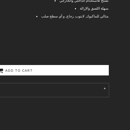
تصلح للاستخدام الداخلي والخارجي.
سهلة اللصق والإزالة.
مثالي للماكبوك, لابتوب, زجاج, و أي سطح صلب.
ADD TO CART