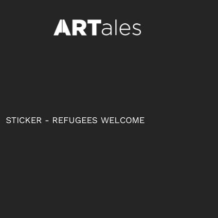
{CC} - {CN}
LOGIN
REGISTER
CART: 0 ITEM
CURRENCY:
STICKER - REFUGEES WELCOME